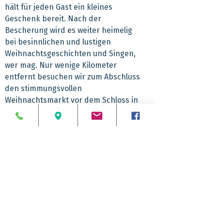
hält für jeden Gast ein kleines
Geschenk bereit. Nach der
Bescherung wird es weiter heimelig
bei besinnlichen und lustigen
Weihnachtsgeschichten und Singen,
wer mag. Nur wenige Kilometer
entfernt besuchen wir zum Abschluss
den stimmungsvollen
Weihnachtsmarkt vor dem Schloss in
Wolfenbüttel. Zwischen funkelnden
Tannenbäumen werden süße
Leckereien und Glühwein gerne
genossen.
Abfahrtzeiten
8.00 Uhr Ostbahnhof
Rückankunft
8.15 Uhr Reinickendorf (Transfer Taxi zum
ZOB)