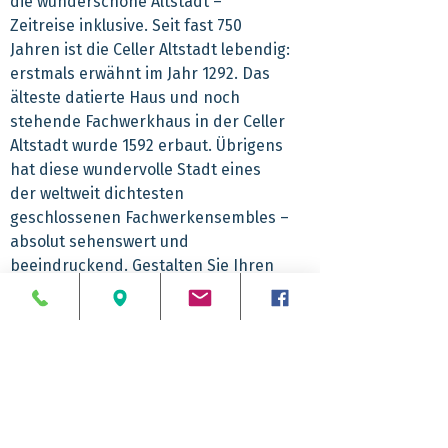
die wunderschöne Altstadt –
Zeitreise inklusive. Seit fast 750
Jahren ist die Celler Altstadt lebendig:
erstmals erwähnt im Jahr 1292. Das
älteste datierte Haus und noch
stehende Fachwerkhaus in der Celler
Altstadt wurde 1592 erbaut. Übrigens
hat diese wundervolle Stadt eines
der weltweit dichtesten
geschlossenen Fachwerkensembles –
absolut sehenswert und
beeindruckend. Gestalten Sie Ihren
Aufenthalt nach der Führung nach
eigenen Vorstellungen bei Ihrer
Freizeit. Vielleicht offenbaren sich
noch weitere Schönheiten in dieser
bezaubernden Stadt