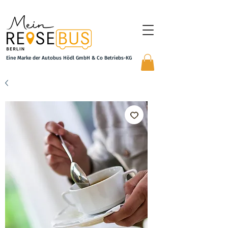
Eine Marke der Autobus Hödl GmbH & Co Betriebs-KG