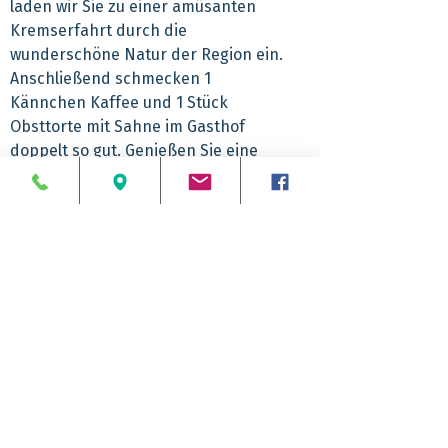
laden wir Sie zu einer amüsanten
Kremserfahrt durch die
wunderschöne Natur der Region ein.
Anschließend schmecken 1
Kännchen Kaffee und 1 Stück
Obsttorte mit Sahne im Gasthof
doppelt so gut. Genießen Sie eine
schöne Zeit bei Wirtsleuten, die ihr
„Handwerk“ noch verstehen und es
lieben ihre Gäste gut zu bewirten.
Abfahrtzeiten
09.35 Uhr Ostbahnhof
Rückankunft
09.50 Uhr Reinickendorf
(Transfer Taxi zum
ZOB)
ca. 18.30 Uhr
10.20 Uhr ZOB
Leistungspaket
10.55 Uhr Steglitz
Komfortbus mit