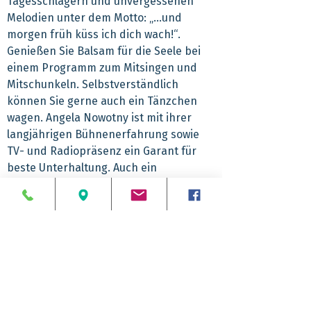
Tagesschlagern und unvergessenen
Melodien unter dem Motto: „…und
morgen früh küss ich dich wach!“.
Genießen Sie Balsam für die Seele bei
einem Programm zum Mitsingen und
Mitschunkeln. Selbstverständlich
können Sie gerne auch ein Tänzchen
wagen. Angela Nowotny ist mit ihrer
langjährigen Bühnenerfahrung sowie
TV- und Radiopräsenz ein Garant für
beste Unterhaltung. Auch ein
schmackhaftes Kaffeegedeck gehört
bei Ihrem Ehrentag dazu. Feiern Sie
mit MRB den Frauentag vorab im
beliebten Musik-Hotel „Zum
Goldenen Spatz“.
Abfahrtzeiten