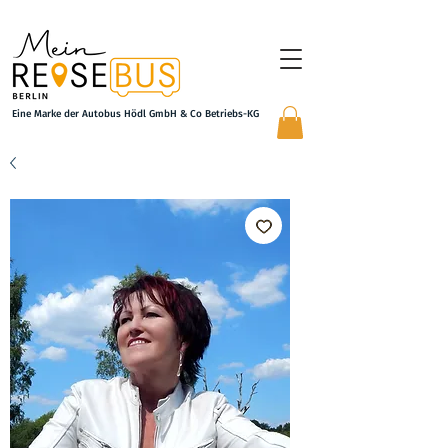
Eine Marke der Autobus Hödl GmbH & Co Betriebs-KG