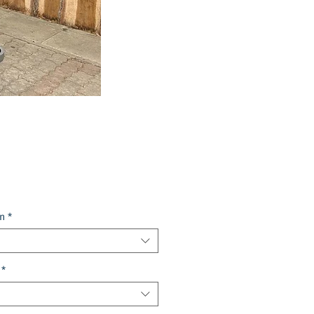
is
n
*
*