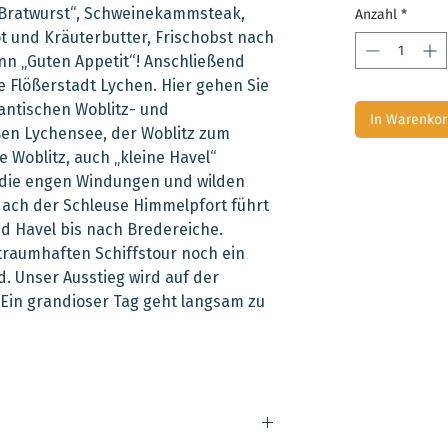
r Bratwurst“, Schweinekammsteak,
Anzahl
*
rot und Kräuterbutter, Frischobst nach
nn „Guten Appetit“! Anschließend
e Flößerstadt Lychen. Hier gehen Sie
ntischen Woblitz- und
In Warenkor
en Lychensee, der Woblitz zum
 Woblitz, auch „kleine Havel“
h die engen Windungen und wilden
Nach der Schleuse Himmelpfort führt
nd Havel bis nach Bredereiche.
traumhaften Schiffstour noch ein
. Unser Ausstieg wird auf der
 Ein grandioser Tag geht langsam zu