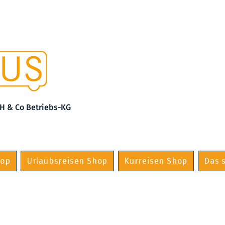
H & Co Betriebs-KG
hop
Urlaubsreisen Shop
Kurreisen Shop
Das s