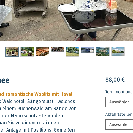
Pre
see
88,00 €
Terminoptione
nd romantische Woblitz mit Havel
s Waldhotel „Sängerslust“, welches
Auswählen
 in einem Buchenwald am Rande von
Abfahrtstellen
unter Naturschutz stehenden,
an Sie zu einem rustikalen
Auswählen
er Anlage mit Pavillions. Genießen