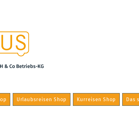
H & Co Betriebs-KG
hop
Urlaubsreisen Shop
Kurreisen Shop
Das s