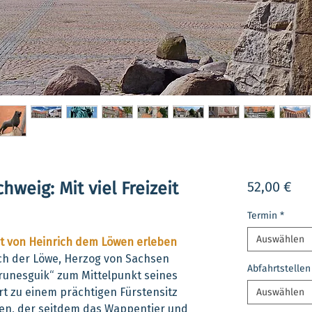
Pre
weig: Mit viel Freizeit
52,00 €
Termin
*
Auswählen
dt von Heinrich dem Löwen erleben
ich der Löwe, Herzog von Sachsen
Abfahrtstellen
runesguik“ zum Mittelpunkt seines
rt zu einem prächtigen Fürstensitz
Auswählen
llen, der seitdem das Wappentier und