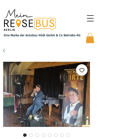
Eine Marke der Autobus Hödl GmbH & Co Betriebs-KG