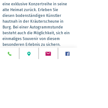
eine exklusive Konzertreihe in seine
alte Heimat zurück. Erleben Sie
diesen bodenständigen Künstler
hautnah in der Kräuterscheune in
Burg. Bei einer Autogrammstunde
besteht auch die Möglichkeit, sich ein
einmaliges Souvenir von diesem
besonderen Erlebnis zu sichern.
Diese Konzertfahrt ist ein „Muss“ für
unsere Gäste. Warten Sie nicht zu
lange, denn die Plätze sind begrenzt.
Viel Spaß und einen schönen Tag.
Abfahrtzeiten
7.50 Uhr Reinickendorf
Rückankunft
8.30 Uhr ZOB
9.05 Uhr Steglitz
ca. 18.30 Uhr
9.45 Uhr Ostbahnhof