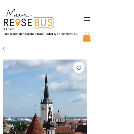
Eine Marke der Autobus Hödl GmbH & Co Betriebs-KG