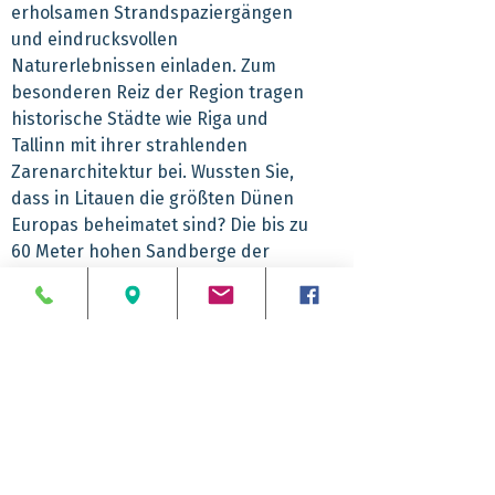
erholsamen Strandspaziergängen
und eindrucksvollen
Naturerlebnissen einladen. Zum
besonderen Reiz der Region tragen
historische Städte wie Riga und
Tallinn mit ihrer strahlenden
Zarenarchitektur bei. Wussten Sie,
dass in Litauen die größten Dünen
Europas beheimatet sind? Die bis zu
60 Meter hohen Sandberge der
Kurischen Nehrung – einer
schmalen, fast hundert Kilometer
langen Landzunge in der Ostsee –
sind Teil des Weltkulturerbes der
UNESCO und gehören zu den
beliebtesten Reisezielen des
Baltikums. Entdecken Sie dieses
Trendziel!