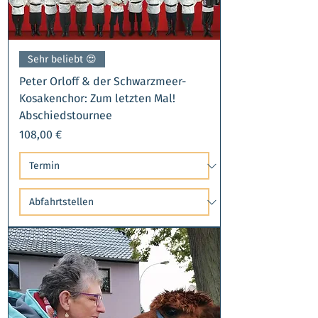
Sehr beliebt ​😍
Peter Orloff & der Schwarzmeer-
Kosakenchor: Zum letzten Mal!
Abschiedstournee
Preis
108,00 €