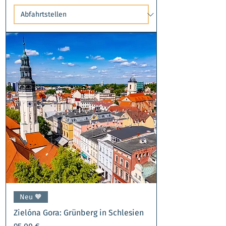
Neu 🧡
Zielóna Gora: Grünberg in Schlesien
Preis