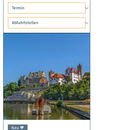
Neu 🧡