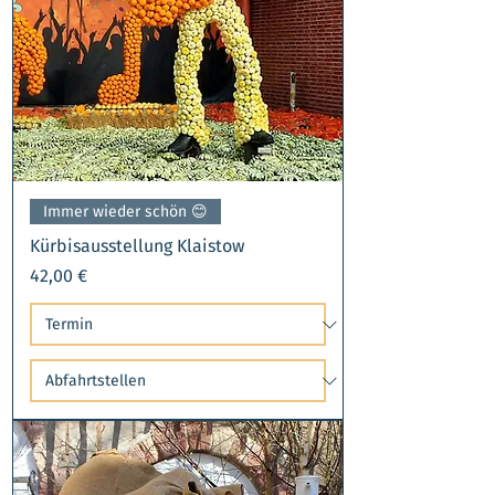
Immer wieder schön 😊​
Kürbisausstellung Klaistow
Preis
42,00 €