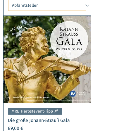
MRB Herbstevent-Tipp 🍂​
Die große Johann-Strauß Gala
Preis
89,00 €