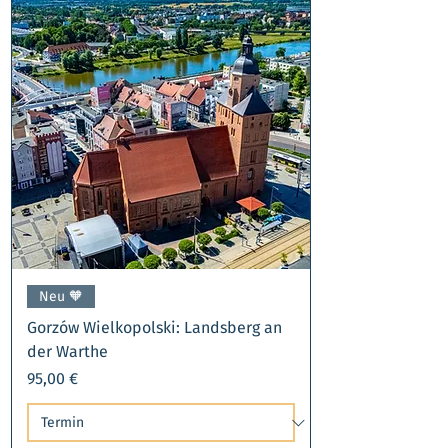
Neu 🧡
Gorzów Wielkopolski: Landsberg an
der Warthe
Preis
95,00 €