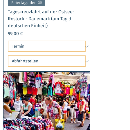
Feiertagsidee 🤩​
Tageskreuzfahrt auf der Ostsee:
Rostock - Dänemark (am Tag d.
deutschen Einheit)
Preis
99,00 €