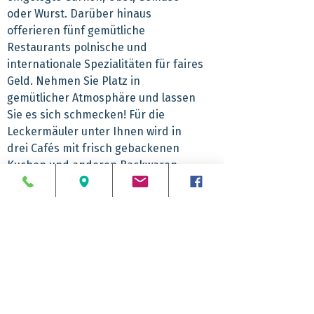
oder Wurst. Darüber hinaus
offerieren fünf gemütliche
Restaurants polnische und
internationale Spezialitäten für faires
Geld. Nehmen Sie Platz in
gemütlicher Atmosphäre und lassen
Sie es sich schmecken! Für die
Leckermäuler unter Ihnen wird in
drei Cafés mit frisch gebackenen
Kuchen und anderen Backwaren
gesorgt. So macht das Einkaufen
Spaß!
Hinweis: Bitte Ihren Personalausweis
mitnehmen!
Abfahrtzeiten
8.00 Uhr Reinickendorf