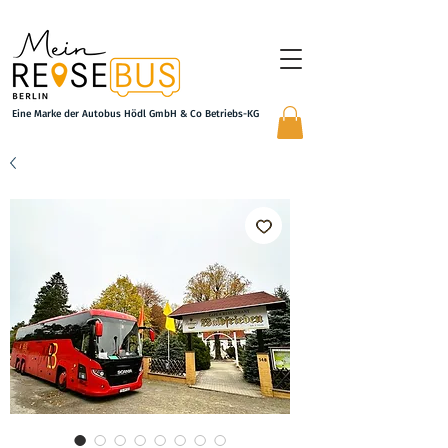
Eine Marke der Autobus Hödl GmbH & Co Betriebs-KG