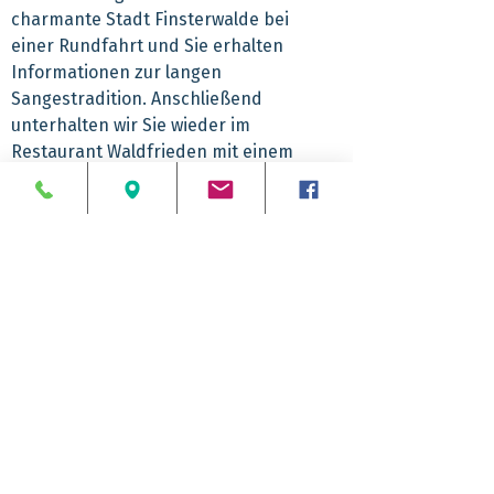
charmante Stadt Finsterwalde bei
einer Rundfahrt und Sie erhalten
Informationen zur langen
Sangestradition. Anschließend
unterhalten wir Sie wieder im
Restaurant Waldfrieden mit einem
kleinen Musikprogramm, während
Sie es sich gut gehen lassen bei
Kaffee satt und Kuchen.
Abfahrtzeiten
8.25 Uhr Reinickendorf
Rückankunft
9.00 Uhr ZOB
9.45 Uhr Ostbahnhof
ca. 18.30 Uhr
Leistungspaket
Änderungen bei den Abfahrtzeiten bleiben
vorbehalten. Wenn Sie diese Tagesfahrt
Komfortbus mit
buchen, entnehmen Sie Ihre verbindliche
Hinweise
Bordservice/Reisebegleitung