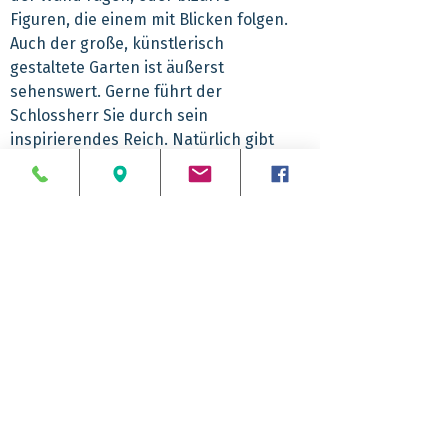
Figuren, die einem mit Blicken folgen.
Auch der große, künstlerisch
gestaltete Garten ist äußerst
sehenswert. Gerne führt der
Schlossherr Sie durch sein
inspirierendes Reich. Natürlich gibt
es vorher noch Mittagessen im
Gasthof und anschließend ein
duftendes Kaffeegedeck.
Abfahrtzeiten
09.10 Uhr Reinickendorf
Rückankunft
09.15 Uhr Steglitz (Transfer Taxi zum ZOB)
09.45 Uhr ZOB
ca. 18.30 Uhr
10.30 Uhr Ostbahnhof
Leistungspaket
Änderungen bei den Abfahrtzeiten bleiben
Komfortbus mit
vorbehalten. Wenn Sie diese Tagesfahrt
Hinweise
Bordservice/Reisebegleitung