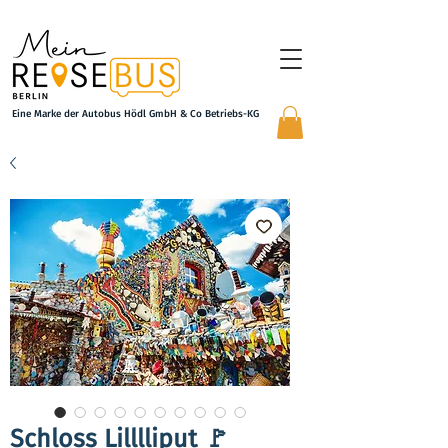
Eine Marke der Autobus Hödl GmbH & Co Betriebs-KG
Schloss Lilllliput 🚩