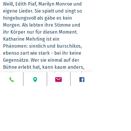
Weill, Edith Piaf, Marilyn Monroe und
eigene Lieder. Sie spielt und singt so
hingebungsvoll als gäbe es kein
Morgen. Als lebten ihre Stimme und
ihr Körper nur für diesen Moment.
Katharine Mehrling ist ein
Phänomen: sinnlich und burschikos,
ebenso zart wie stark - bei ihr keine
Gegensätze. Wer sie einmal auf der
Bühne erlebt hat, kann kaum anders,
als ihr Fan zu werden. Dieses Erlebnis
dürfen Sie nicht verpassen. Vorher
laden wir Sie noch in einem
schmucken Landhotel zum
Mittagessen ein.
Abfahrtzeiten