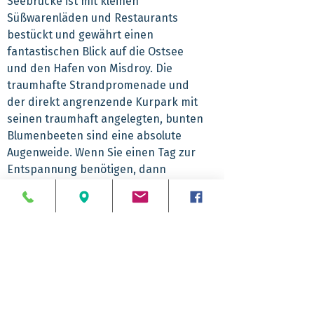
Seebrücke ist mit kleinen
Süßwarenläden und Restaurants
bestückt und gewährt einen
fantastischen Blick auf die Ostsee
und den Hafen von Misdroy. Die
traumhafte Strandpromenade und
der direkt angrenzende Kurpark mit
seinen traumhaft angelegten, bunten
Blumenbeeten sind eine absolute
Augenweide. Wenn Sie einen Tag zur
Entspannung benötigen, dann
steigen Sie ein und kommen mit ins
Ostseebad Misdroy! Lassen Sie die
Geräusche der Wellen auf sich wirken
und atmen Sie die gesunde,
salzhaltige Seeluft tief ein.
Abfahrtzeiten